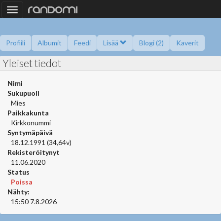
Toggle
navigation
Profiili
Albumit
Feedi
Lisää
Blogi (2)
Kaverit
Yleiset tiedot
Kysy minulta
Tietoa
Kaverikirja
Gallupit
Saavutukset
Nimi
Sukupuoli
Mies
Paikkakunta
Kirkkonummi
Syntymäpäivä
18.12.1991 (34,64v)
Rekisteröitynyt
11.06.2020
Status
Poissa
Nähty:
15:50 7.8.2026