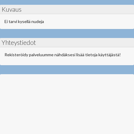
Kuvaus
Ei tarvi kysellä nudeja
Yhteystiedot
Rekisteröidy palveluumme nähdäksesi lisää tietoja käyttäjästä!