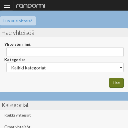
Toggle
navigation
Luo uusi yhteisö
Hae yhteisöä
Yhteisön nimi:
Kategoria:
Kategoriat
Kaikki yhteisöt
Omat yhteisöt