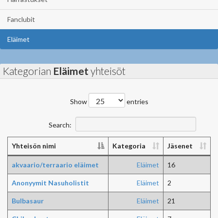
Fanclubit
Eläimet
Kategorian
Eläimet
yhteisöt
Show
entries
Search:
Yhteisön nimi
Kategoria
Jäsenet
akvaario/terraario eläimet
Eläimet
16
Anonyymit Nasuholistit
Eläimet
2
Bulbasaur
Eläimet
21