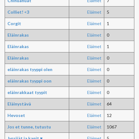
Chihuahuat
Eläimet
7
Colliet! <3
Eläimet
5
Corgit
Eläimet
1
Eläinrakas
Eläimet
0
Eläinrakas
Eläimet
1
Eläinrakas
Eläimet
0
eläinrakas tyyppi olen
Eläimet
0
eläinrakas tyyppi oon
Eläimet
0
eläinrakkaat tyypit
Eläimet
0
Eläinystävä
Eläimet
64
Hevoset
Eläimet
12
Jos et tunne, tutustu
Eläimet
1067
Jyrsijät ja kanit ♥
Eläimet
5