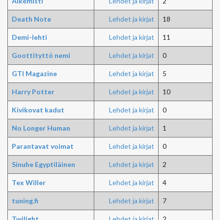
Alkemisti
Lehdet ja kirjat
2
Death Note
Lehdet ja kirjat
18
Demi-lehti
Lehdet ja kirjat
11
Goottityttö nemi
Lehdet ja kirjat
0
GTI Magazine
Lehdet ja kirjat
5
Harry Potter
Lehdet ja kirjat
10
Kivikovat kadut
Lehdet ja kirjat
0
No Longer Human
Lehdet ja kirjat
1
Parantavat voimat
Lehdet ja kirjat
0
Sinuhe Egyptiläinen
Lehdet ja kirjat
2
Tex Willer
Lehdet ja kirjat
4
tuning.fi
Lehdet ja kirjat
7
Twilight
Lehdet ja kirjat
2