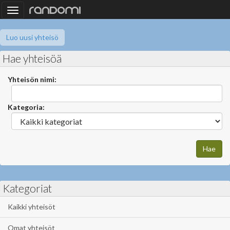
Toggle
navigation
Luo uusi yhteisö
Hae yhteisöä
Yhteisön nimi:
Kategoria:
Kategoriat
Kaikki yhteisöt
Omat yhteisöt