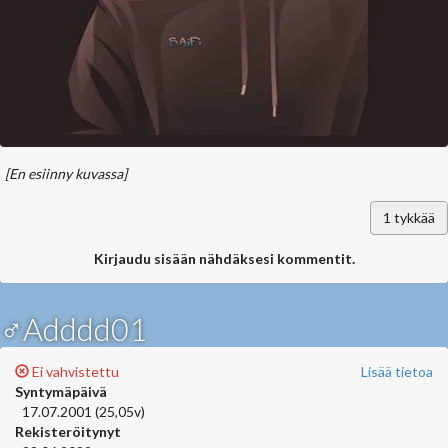
[En esiinny kuvassa]
1
tykkää
Kirjaudu sisään nähdäksesi kommentit.
♂Adddd01
Ei vahvistettu
Lisää tietoa
Syntymäpäivä
17.07.2001 (25,05v)
Rekisteröitynyt