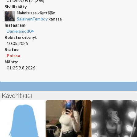
01.04.2005 (21,36v)
Siviilisääty
Naimisissa käyttäjän
SalainenFemboy
kanssa
Instagram
Danielamod04
Rekisteröitynyt
10.05.2025
Status:
Poissa
Nähty:
01:25 9.8.2026
Kaverit
(12)