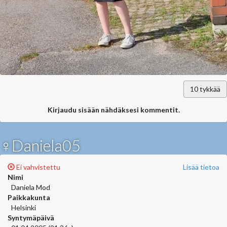
10
tykkää
Kirjaudu sisään nähdäksesi kommentit.
♀Daniela05
Ei vahvistettu
Lisää tietoa
Nimi
Daniela Mod
Paikkakunta
Helsinki
Syntymäpäivä