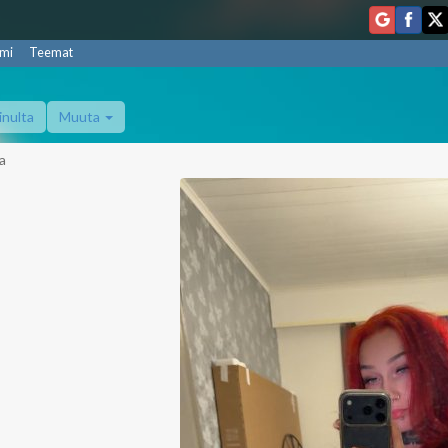
mi
Teemat
inulta
Muuta
a