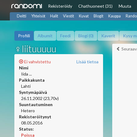
Rekisteröidy
Chat
huoneet (31)
Muuta
Deitti
Yhteisöt
Halit
Viestit
Kuvat
Blogit
Kauppa
Rando
Profiili
Albumit
Feedi
Blogi (0)
Kaverit
Kysy m
♀Iiituuuuu
Seuraav
Ei vahvistettu
Lisää tietoa
Nimi
Iida ...
Paikkakunta
Lahti
Syntymäpäivä
26.11.2002 (23,70v)
Suuntautuminen
Hetero
Rekisteröitynyt
08.05.2016
Status:
Poissa