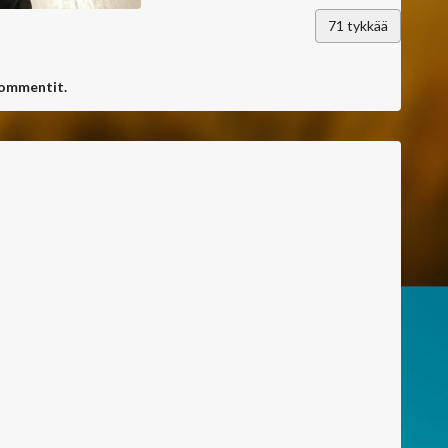
71
tykkää
kommentit.