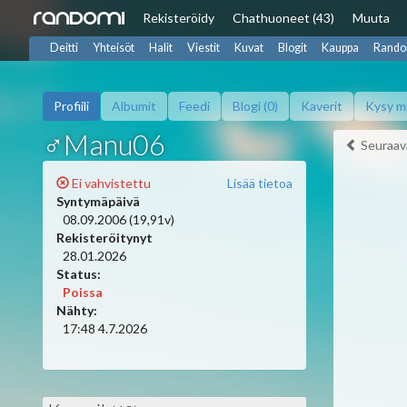
Rekisteröidy
Chat
huoneet (43)
Muuta
Deitti
Yhteisöt
Halit
Viestit
Kuvat
Blogit
Kauppa
Rando
Profiili
Albumit
Feedi
Blogi (0)
Kaverit
Kysy m
♂Manu06
Seuraav
Ei vahvistettu
Lisää tietoa
Syntymäpäivä
08.09.2006 (19,91v)
Rekisteröitynyt
28.01.2026
Status:
Poissa
Nähty:
17:48 4.7.2026