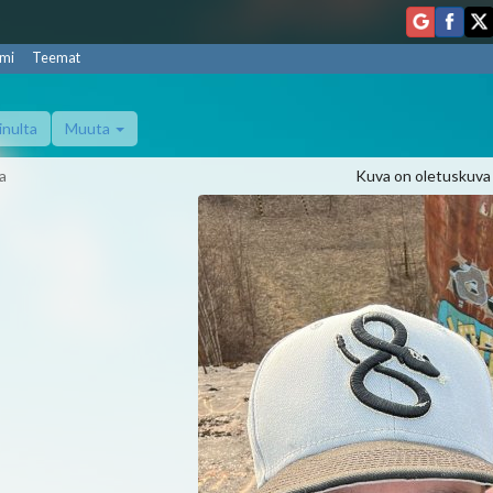
mi
Teemat
inulta
Muuta
a
Kuva on oletuskuva