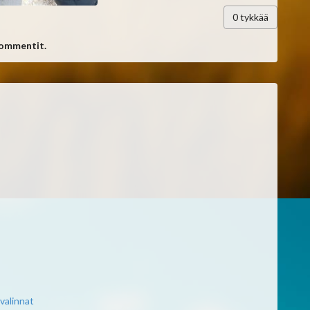
0
tykkää
kommentit.
valinnat