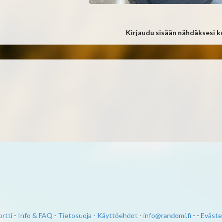
Kirjaudu sisään nähdäksesi 
rtti
-
Info & FAQ
-
Tietosuoja
-
Käyttöehdot
-
info@randomi.fi
- -
Eväste