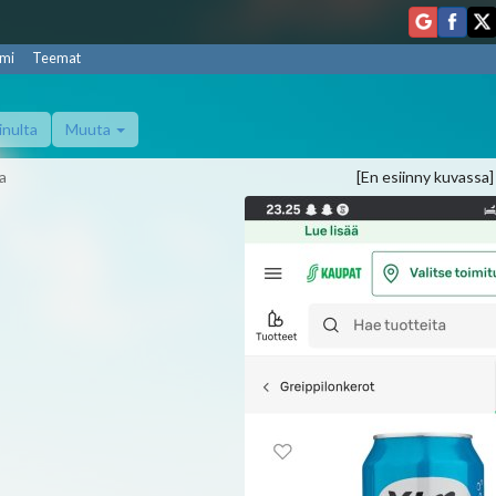
mi
Teemat
inulta
Muuta
a
[En esiinny kuvassa]