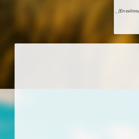
_
[En esiinny