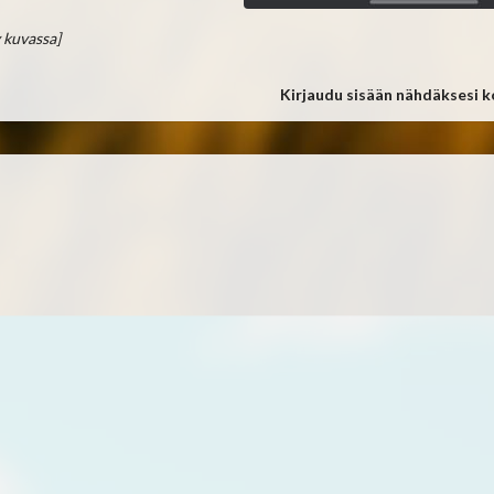
 kuvassa]
Kirjaudu sisään nähdäksesi 