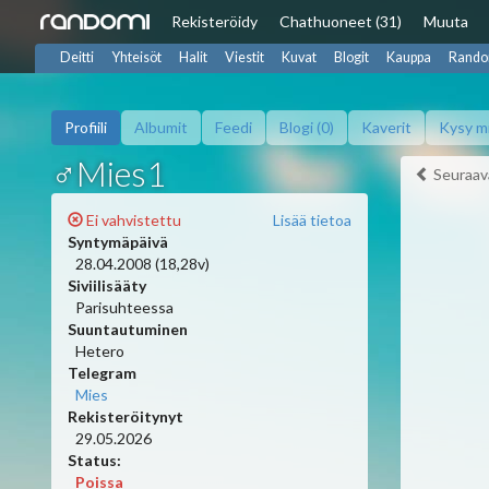
Rekisteröidy
Chat
huoneet (31)
Muuta
Deitti
Yhteisöt
Halit
Viestit
Kuvat
Blogit
Kauppa
Rando
Profiili
Albumit
Feedi
Blogi (0)
Kaverit
Kysy m
♂Mies1
Seuraav
Ei vahvistettu
Lisää tietoa
Syntymäpäivä
28.04.2008 (18,28v)
Siviilisääty
Parisuhteessa
Suuntautuminen
Hetero
Telegram
Mies
Rekisteröitynyt
29.05.2026
Status:
Poissa