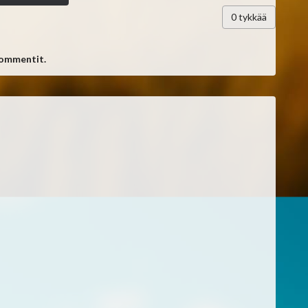
0
tykkää
kommentit.