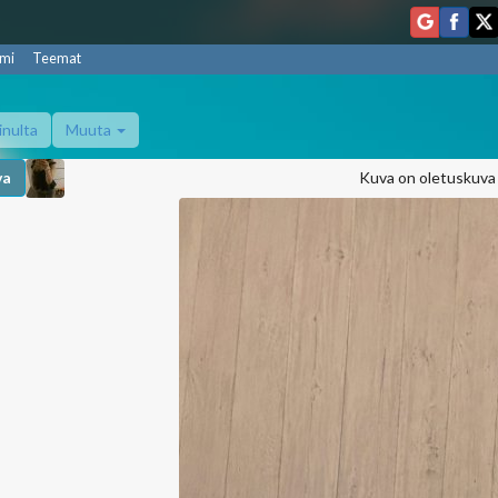
mi
Teemat
inulta
Muuta
va
Kuva on oletuskuva