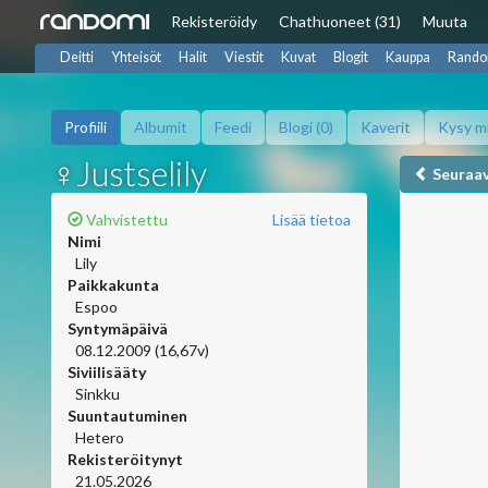
Rekisteröidy
Chat
huoneet (31)
Muuta
Deitti
Yhteisöt
Halit
Viestit
Kuvat
Blogit
Kauppa
Rando
Profiili
Albumit
Feedi
Blogi (0)
Kaverit
Kysy m
♀Justselily
Seuraa
Vahvistettu
Lisää tietoa
Nimi
Lily
Paikkakunta
Espoo
Syntymäpäivä
08.12.2009 (16,67v)
Siviilisääty
Sinkku
Suuntautuminen
Hetero
Rekisteröitynyt
21.05.2026