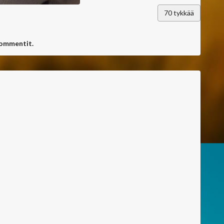
70
tykkää
kommentit.