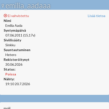
♀emilia_aadaaa
Ei vahvistettu
Lisää tietoa
Nimi
Emilia Aada
Syntymäpäivä
07.06.2011 (15,17v)
Siviilisääty
Sinkku
Suuntautuminen
Hetero
Rekisteröitynyt
30.06.2026
Status:
Poissa
Nähty:
19:10 20.7.2026
moiii