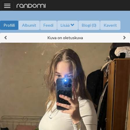
Toggle
navigation
Profiili
Albumit
Feedi
Lisää
Blogi (0)
Kaverit
Kuva on oletuskuva
Kysy minulta
Tietoa
Kaverikirja
Gallupit
Saavutukset