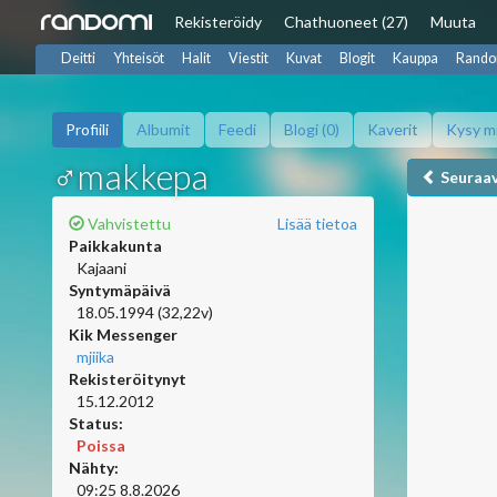
Rekisteröidy
Chat
huoneet (27)
Muuta
Deitti
Yhteisöt
Halit
Viestit
Kuvat
Blogit
Kauppa
Rando
Profiili
Albumit
Feedi
Blogi (0)
Kaverit
Kysy m
♂makkepa
Seuraa
Vahvistettu
Lisää tietoa
Paikkakunta
Kajaani
Syntymäpäivä
18.05.1994 (32,22v)
Kik Messenger
mjiika
Rekisteröitynyt
15.12.2012
Status:
Poissa
Nähty:
09:25 8.8.2026