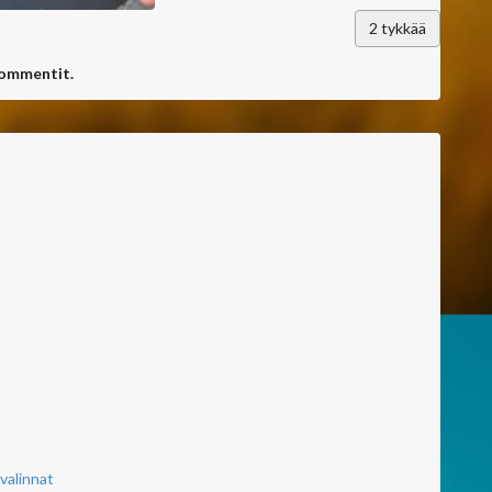
2
tykkää
kommentit.
valinnat