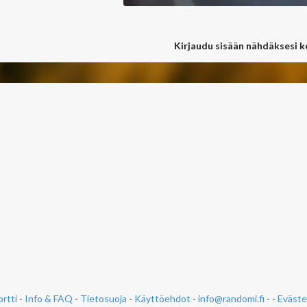
Kirjaudu sisään nähdäksesi 
rtti
-
Info & FAQ
-
Tietosuoja
-
Käyttöehdot
-
info@randomi.fi
- -
Eväste