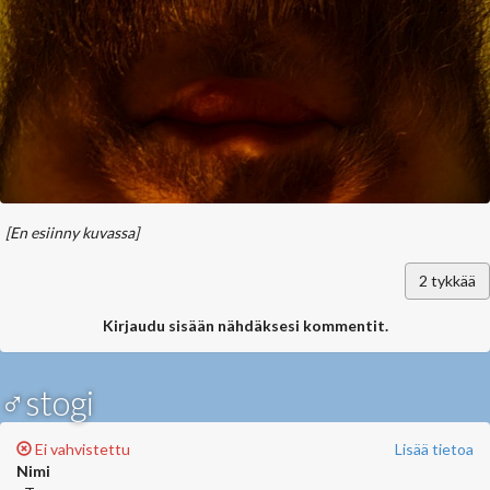
[En esiinny kuvassa]
2
tykkää
Kirjaudu sisään nähdäksesi kommentit.
♂stogi
Ei vahvistettu
Lisää tietoa
Nimi