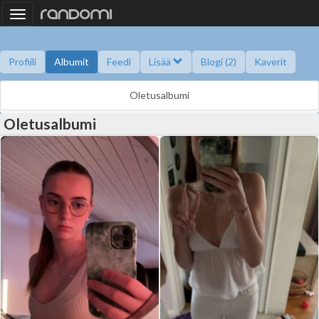
Toggle
navigation
Profiili
Albumit
Feedi
Lisää
Blogi (2)
Kaverit
Kysy minulta
Tietoa
Kaverikirja
Gallupit
Saavutukset
Oletusalbumi
Oletusalbumi