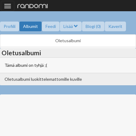
Toggle
navigation
Profiili
Albumit
Feedi
Lisää
Blogi (0)
Kaverit
Kysy minulta
Tietoa
Kaverikirja
Gallupit
Oletusalbumi
Oletusalbumi
Tämä albumi on tyhjä ;(
Oletusalbumi luokittelemattomille kuville