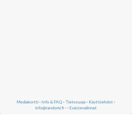
Mediakortti
-
Info & FAQ
-
Tietosuoja
-
Käyttöehdot
-
info@randomi.fi
- -
Evästevalinnat