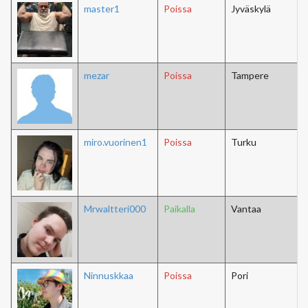
master1
Poissa
Jyväskylä
mezar
Poissa
Tampere
miro.vuorinen1
Poissa
Turku
Mrwaltteri000
Paikalla
Vantaa
Ninnuskkaa
Poissa
Pori