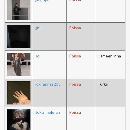
jjni
Poissa
Joi
Poissa
Hämeenlinna
jokirannas233
Poissa
Turku
Joku_melofan
Poissa