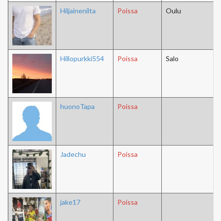
Hiljainenilta
Poissa
Oulu
Hillopurkki554
Poissa
Salo
huonoTapa
Poissa
Jadechu
Poissa
jake17
Poissa