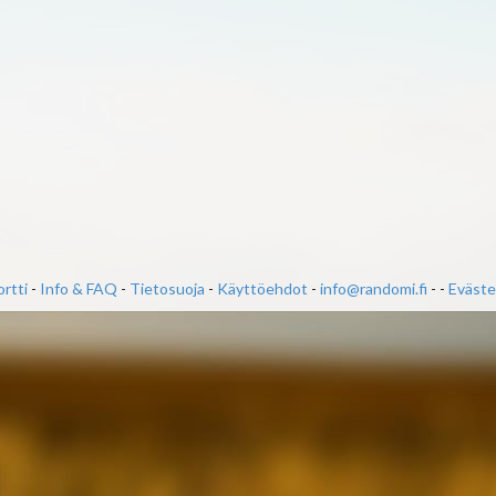
rtti
-
Info & FAQ
-
Tietosuoja
-
Käyttöehdot
-
info@randomi.fi
- -
Eväste