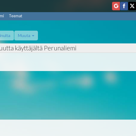
mi
Teemat
inulta
Muuta
uutta käyttäjältä Perunaliemi