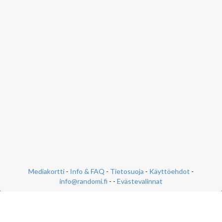
Mediakortti
-
Info & FAQ
-
Tietosuoja
-
Käyttöehdot
-
info@randomi.fi
- -
Evästevalinnat