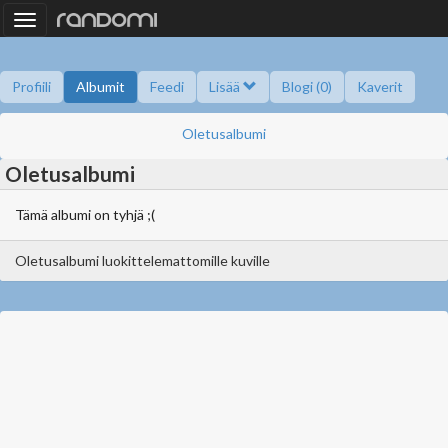
Toggle
navigation
Profiili
Albumit
Feedi
Lisää
Blogi (0)
Kaverit
Kysy minulta
Tietoa
Kaverikirja
Gallupit
Oletusalbumi
Oletusalbumi
Tämä albumi on tyhjä ;(
Oletusalbumi luokittelemattomille kuville