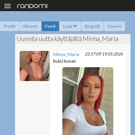
Toggle
navigation
Profiili
Albumit
Feedi
Lisää
Blogi (0)
Kaverit
Uusinta uutta käyttäjältä Minna_Maria
Kysy minulta
Tietoa
Kaverikirja
Gallupit
Saavutukset
22:57:09 19.05.2026
Minna_Maria
lisäsi kuvan