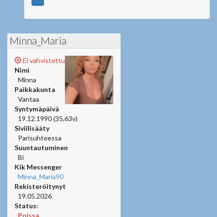
Minna_Maria
Ei vahvistettu
Nimi
Minna
Paikkakunta
Vantaa
Syntymäpäivä
19.12.1990 (35,63v)
Siviilisääty
Parisuhteessa
Suuntautuminen
Bi
Kik Messenger
Minna_Maria90
Rekisteröitynyt
19.05.2026
Status:
Poissa