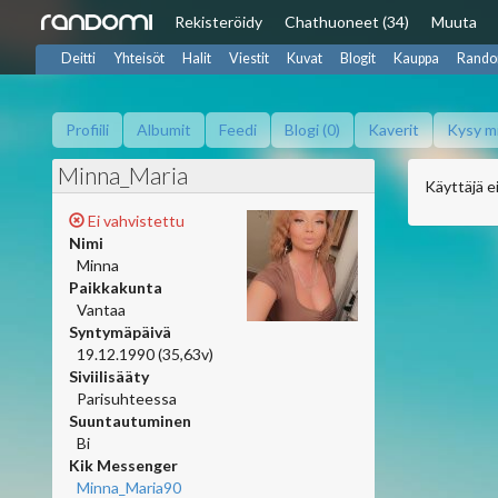
Rekisteröidy
Chat
huoneet (34)
Muuta
Deitti
Yhteisöt
Halit
Viestit
Kuvat
Blogit
Kauppa
Rando
Profiili
Albumit
Feedi
Blogi (0)
Kaverit
Kysy m
Minna_Maria
Käyttäjä ei
Ei vahvistettu
Nimi
Minna
Paikkakunta
Vantaa
Syntymäpäivä
19.12.1990 (35,63v)
Siviilisääty
Parisuhteessa
Suuntautuminen
Bi
Kik Messenger
Minna_Maria90