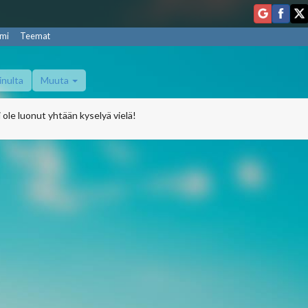
mi
Teemat
inulta
Muuta
 ole luonut yhtään kyselyä vielä!