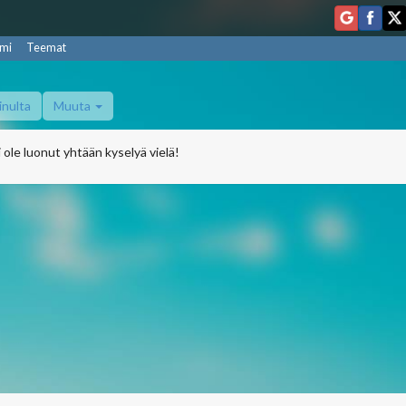
mi
Teemat
inulta
Muuta
 ole luonut yhtään kyselyä vielä!