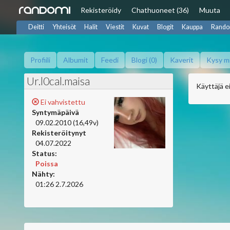
Rekisteröidy
Chat
huoneet (36)
Muuta
Deitti
Yhteisöt
Halit
Viestit
Kuvat
Blogit
Kauppa
Rando
Profiili
Albumit
Feedi
Blogi (0)
Kaverit
Kysy m
Ur.l0cal.maisa
Käyttäjä ei
Ei vahvistettu
Syntymäpäivä
09.02.2010 (16,49v)
Rekisteröitynyt
04.07.2022
Status:
Poissa
Nähty:
01:26 2.7.2026