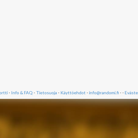
rtti
-
Info & FAQ
-
Tietosuoja
-
Käyttöehdot
-
info@randomi.fi
- -
Eväste