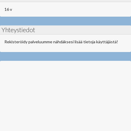
16 v
Yhteystiedot
Rekisteröidy palveluumme nähdäksesi lisää tietoja käyttäjästä!