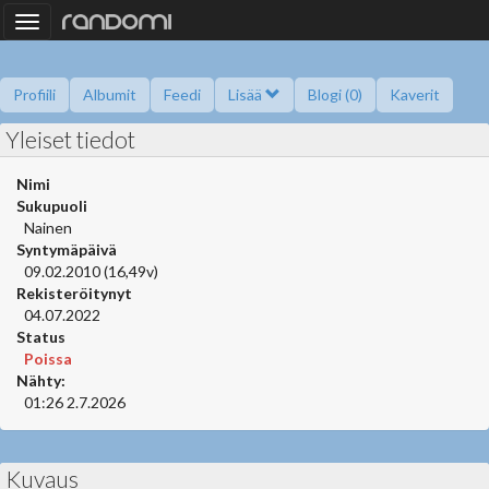
Toggle
navigation
Profiili
Albumit
Feedi
Lisää
Blogi (0)
Kaverit
Yleiset tiedot
Kysy minulta
Tietoa
Kaverikirja
Gallupit
Saavutukset
Nimi
Sukupuoli
Nainen
Syntymäpäivä
09.02.2010 (16,49v)
Rekisteröitynyt
04.07.2022
Status
Poissa
Nähty:
01:26 2.7.2026
Kuvaus