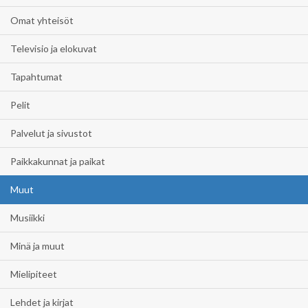
Omat yhteisöt
Televisio ja elokuvat
Tapahtumat
Pelit
Palvelut ja sivustot
Paikkakunnat ja paikat
Muut
Musiikki
Minä ja muut
Mielipiteet
Lehdet ja kirjat