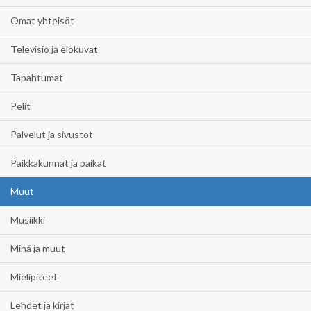
Omat yhteisöt
Televisio ja elokuvat
Tapahtumat
Pelit
Palvelut ja sivustot
Paikkakunnat ja paikat
Muut
Musiikki
Minä ja muut
Mielipiteet
Lehdet ja kirjat