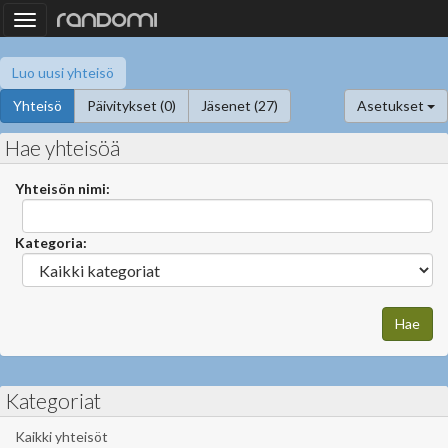
Toggle
navigation
Luo uusi yhteisö
Yhteisö
Päivitykset (0)
Jäsenet (27)
Asetukset
Hae yhteisöä
Yhteisön nimi:
Kategoria:
Kategoriat
Kaikki yhteisöt