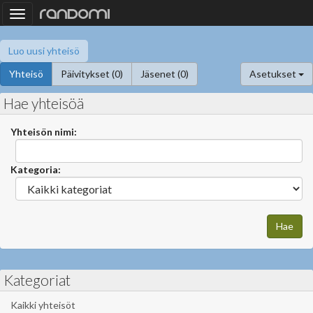
Toggle
navigation
Luo uusi yhteisö
Yhteisö
Päivitykset (0)
Jäsenet (0)
Asetukset
Hae yhteisöä
Yhteisön nimi:
Kategoria:
Kategoriat
Kaikki yhteisöt