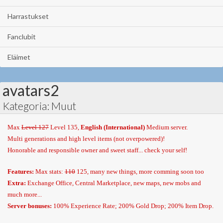
Harrastukset
Fanclubit
Eläimet
avatars2
Kategoria: Muut
Max
Level 127
Level 135
,
English (International)
Medium server.
Multi generations and high level items (not overpowered)!
Honorable and responsible owner and sweet staff... check your self!
Features:
Max stats:
110
125
, many new things, more comming soon too
Extra:
Exchange Office, Central Marketplace, new maps, new mobs and
much more...
Server bonuses:
100% Experience Rate; 200% Gold Drop; 200% Item Drop.