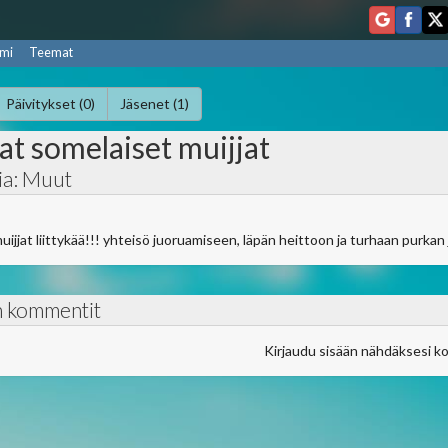
mi
Teemat
Päivitykset (0)
Jäsenet (1)
at somelaiset muijjat
ia: Muut
muijjat liittykää!!! yhteisö juoruamiseen, läpän heittoon ja turhaan purkan
n kommentit
Kirjaudu sisään nähdäksesi k