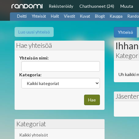
Rekisteröidy
Chat
huoneet (24)
Muuta
Deitti
Yhteisöt
Halit
Viestit
Kuvat
Blogit
Kauppa
Rando
Luo uusi yhteisö
Yhteisö
Ihhan
Hae yhteisöä
Kategor
Yhteisön nimi:
Uh kaikki 
Kategoria:
Jäsente
Kategoriat
Kaikki yhteisöt