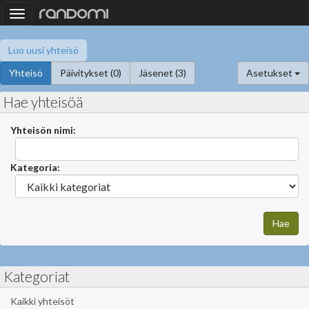
Toggle
navigation
Luo uusi yhteisö
Yhteisö
Päivitykset (0)
Jäsenet (3)
Asetukset
Hae yhteisöä
Yhteisön nimi:
Kategoria:
Kategoriat
Kaikki yhteisöt