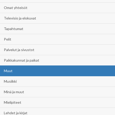
Omat yhteisöt
Televisio ja elokuvat
Tapahtumat
Pelit
Palvelut ja sivustot
Paikkakunnat ja paikat
Muut
Musiikki
Minä ja muut
Mielipiteet
Lehdet ja kirjat