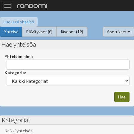
Toggle
navigation
Luo uusi yhteisö
Yhteisö
Päivitykset (0)
Jäsenet (19)
Asetukset
Hae yhteisöä
Yhteisön nimi:
Kategoria:
Kategoriat
Kaikki yhteisöt