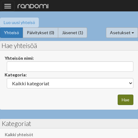
Toggle
navigation
Luo uusi yhteisö
Yhteisö
Päivitykset (0)
Jäsenet (1)
Asetukset
Hae yhteisöä
Yhteisön nimi:
Kategoria:
Kategoriat
Kaikki yhteisöt