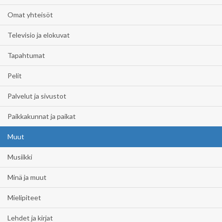
Omat yhteisöt
Televisio ja elokuvat
Tapahtumat
Pelit
Palvelut ja sivustot
Paikkakunnat ja paikat
Muut
Musiikki
Minä ja muut
Mielipiteet
Lehdet ja kirjat