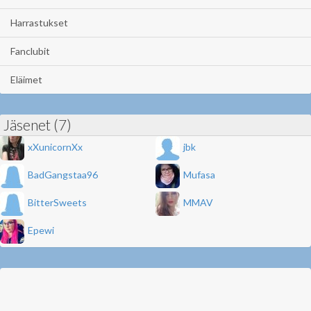
Harrastukset
Fanclubit
Eläimet
Jäsenet (7)
xXunicornXx
jbk
BadGangstaa96
Mufasa
BitterSweets
MMAV
Epewi