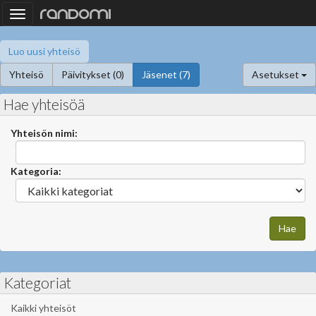
Toggle
navigation
Luo uusi yhteisö
Yhteisö
Päivitykset (0)
Jäsenet (7)
Asetukset
Hae yhteisöä
Yhteisön nimi:
Kategoria:
Kategoriat
Kaikki yhteisöt