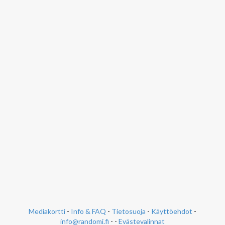
Mediakortti
-
Info & FAQ
-
Tietosuoja
-
Käyttöehdot
-
info@randomi.fi
- -
Evästevalinnat