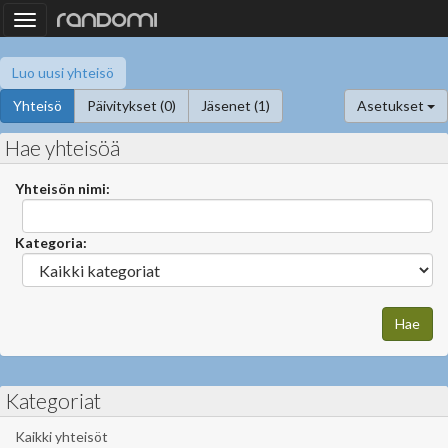
Toggle
navigation
Luo uusi yhteisö
Yhteisö
Päivitykset (0)
Jäsenet (1)
Asetukset
Hae yhteisöä
Yhteisön nimi:
Kategoria:
Kategoriat
Kaikki yhteisöt