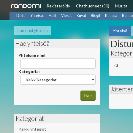
Rekisteröidy
Chat
huoneet (50)
Muuta
Deitti
Yhteisöt
Halit
Viestit
Kuvat
Blogit
Kauppa
Rando
Luo uusi yhteisö
Yhteisö
Distu
Hae yhteisöä
Kategori
Yhteisön nimi:
<3
Kategoria:
Jäsente
Kategoriat
Kaikki yhteisöt