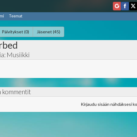
mi
Teemat
Päivitykset (0)
Jäsenet (45)
rbed
a: Musiikki
n kommentit
Kirjaudu sisään nähdäksesi k