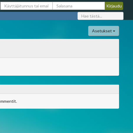
Asetukset
ommentit.