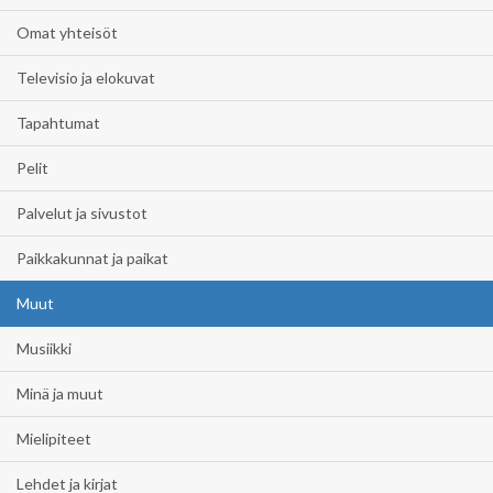
Omat yhteisöt
Televisio ja elokuvat
Tapahtumat
Pelit
Palvelut ja sivustot
Paikkakunnat ja paikat
Muut
Musiikki
Minä ja muut
Mielipiteet
Lehdet ja kirjat