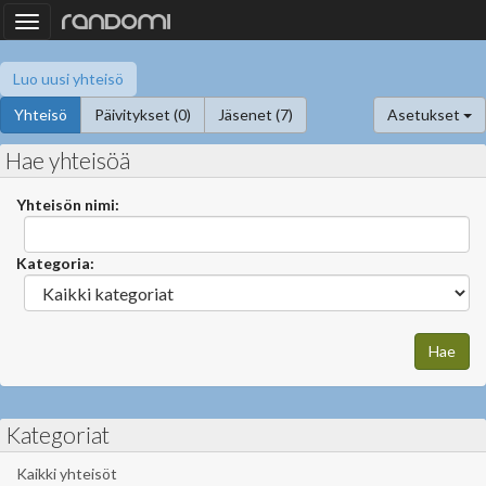
Toggle
navigation
Luo uusi yhteisö
Yhteisö
Päivitykset (0)
Jäsenet (7)
Asetukset
Hae yhteisöä
Yhteisön nimi:
Kategoria:
Kategoriat
Kaikki yhteisöt