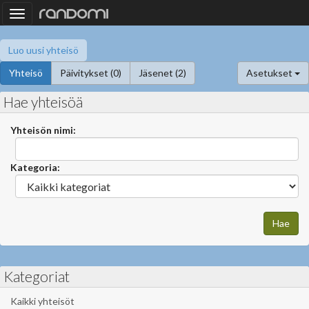
Toggle
navigation
Luo uusi yhteisö
Yhteisö
Päivitykset (0)
Jäsenet (2)
Asetukset
Hae yhteisöä
Yhteisön nimi:
Kategoria:
Kategoriat
Kaikki yhteisöt