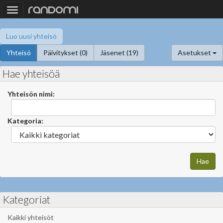
Toggle
navigation
Luo uusi yhteisö
Yhteisö
Päivitykset (0)
Jäsenet (19)
Asetukset
Hae yhteisöä
Yhteisön nimi:
Kategoria:
Kategoriat
Kaikki yhteisöt