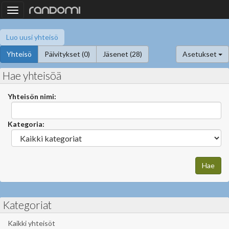
Toggle
navigation
Luo uusi yhteisö
Yhteisö
Päivitykset (0)
Jäsenet (28)
Asetukset
Hae yhteisöä
Yhteisön nimi:
Kategoria:
Kategoriat
Kaikki yhteisöt