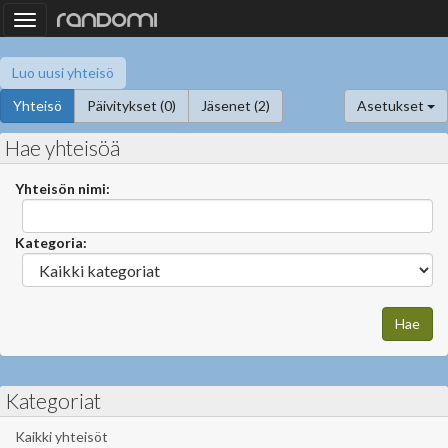
Toggle
navigation
Luo uusi yhteisö
Yhteisö
Päivitykset (0)
Jäsenet (2)
Asetukset
Hae yhteisöä
Yhteisön nimi:
Kategoria:
Kategoriat
Kaikki yhteisöt