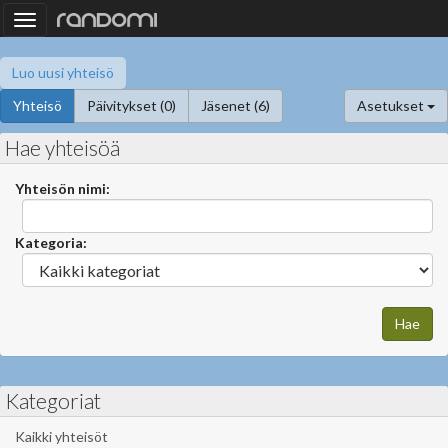
Toggle
navigation
Luo uusi yhteisö
Yhteisö
Päivitykset (0)
Jäsenet (6)
Asetukset
Hae yhteisöä
Yhteisön nimi:
Kategoria:
Kategoriat
Kaikki yhteisöt