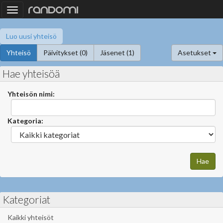
Toggle
navigation
Luo uusi yhteisö
Yhteisö
Päivitykset (0)
Jäsenet (1)
Asetukset
Hae yhteisöä
Yhteisön nimi:
Kategoria:
Kategoriat
Kaikki yhteisöt