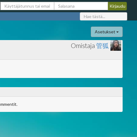
Asetukset
Omistaja
管狐
ommentit.