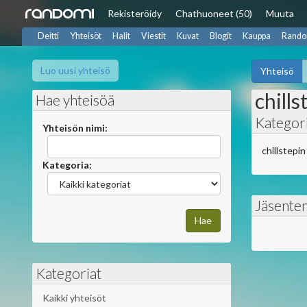
Rekisteröidy
Chat
huoneet (50)
Muuta
Deitti
Yhteisöt
Halit
Viestit
Kuvat
Blogit
Kauppa
Rando
Luo uusi yhteisö
Yhteisö
chills
Hae yhteisöä
Kategori
Yhteisön nimi:
chillstepin
Kategoria:
Jäsente
Kategoriat
Kaikki yhteisöt