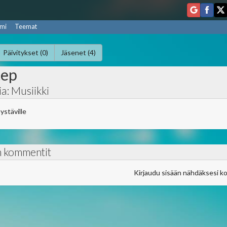
mi
Teemat
Päivitykset (0)
Jäsenet (4)
tep
a: Musiikki
 ystäville
n kommentit
Kirjaudu sisään nähdäksesi k