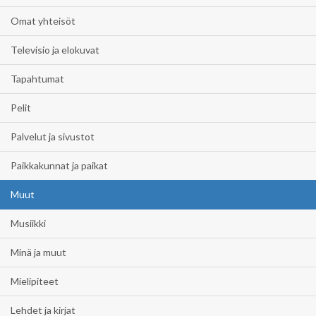
Omat yhteisöt
Televisio ja elokuvat
Tapahtumat
Pelit
Palvelut ja sivustot
Paikkakunnat ja paikat
Muut
Musiikki
Minä ja muut
Mielipiteet
Lehdet ja kirjat