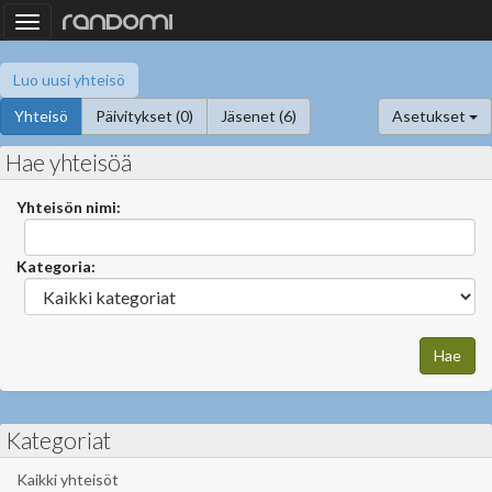
Toggle
navigation
Luo uusi yhteisö
Yhteisö
Päivitykset (0)
Jäsenet (6)
Asetukset
Hae yhteisöä
Yhteisön nimi:
Kategoria:
Kategoriat
Kaikki yhteisöt