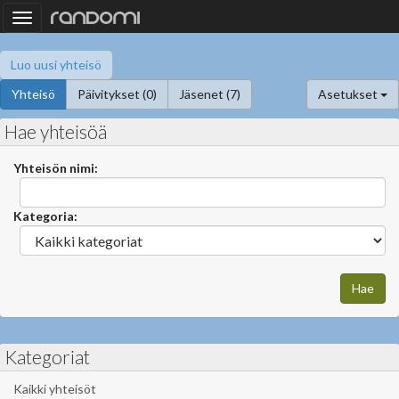
Toggle
navigation
Luo uusi yhteisö
Yhteisö
Päivitykset (0)
Jäsenet (7)
Asetukset
Hae yhteisöä
Yhteisön nimi:
Kategoria:
Kategoriat
Kaikki yhteisöt