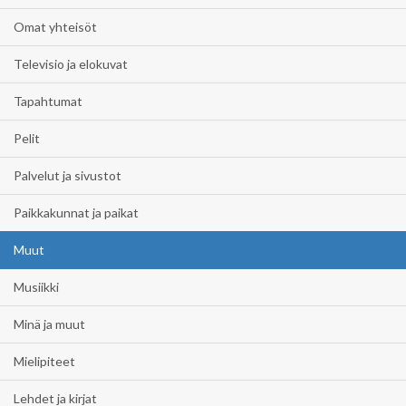
Omat yhteisöt
Televisio ja elokuvat
Tapahtumat
Pelit
Palvelut ja sivustot
Paikkakunnat ja paikat
Muut
Musiikki
Minä ja muut
Mielipiteet
Lehdet ja kirjat