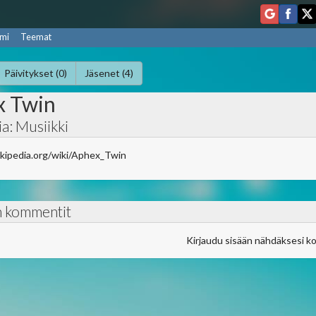
mi
Teemat
Päivitykset (0)
Jäsenet (4)
x Twin
a: Musiikki
wikipedia.org/wiki/Aphex_Twin
n kommentit
Kirjaudu sisään nähdäksesi k