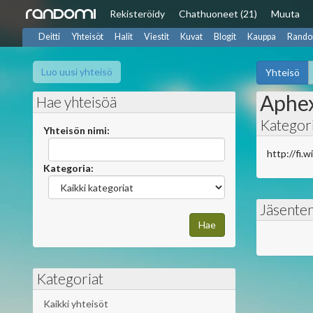
Rekisteröidy
Chat
huoneet (21)
Muuta
Deitti
Yhteisöt
Halit
Viestit
Kuvat
Blogit
Kauppa
Rando
Luo uusi yhteisö
Yhteisö
Aphe
Hae yhteisöä
Kategori
Yhteisön nimi:
http://fi.
Kategoria:
Jäsente
Kategoriat
Kaikki yhteisöt