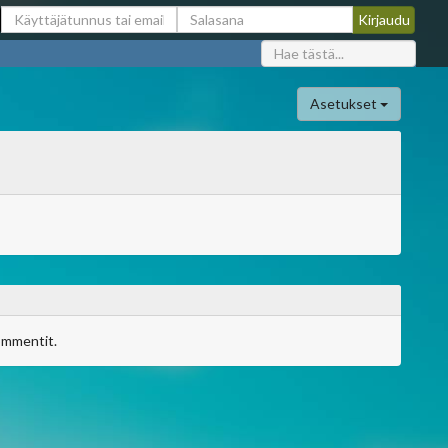
Asetukset
ommentit.