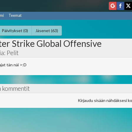
mi
Teemat
Päivitykset (0)
Jäsenet (63)
er Strike Global Offensive
a: Pelit
jat tän näi >:D
n kommentit
Kirjaudu sisään nähdäksesi k