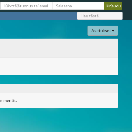
Asetukset
ommentit.