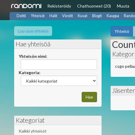
Rekisteröidy
Chat
huoneet (20)
Muuta
Deitti
Yhteisöt
Halit
Viestit
Kuvat
Blogit
Kauppa
Rando
Luo uusi yhteisö
Yhteisö
Count
Hae yhteisöä
Kategori
Yhteisön nimi:
csgo pellaa
Kategoria:
Jäsente
Kategoriat
Kaikki yhteisöt