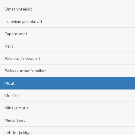
Omat yhteisöt
Televisio ja elokuvat
Tapahtumat
Pelit
Palvelut ja sivustot
Paikkakunnat ja paikat
Muut
Musiikki
Minä ja muut
Mielipiteet
Lehdet ja kirjat