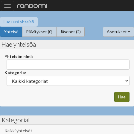
Toggle
navigation
Luo uusi yhteisö
Yhteisö
Päivitykset (0)
Jäsenet (2)
Asetukset
Hae yhteisöä
Yhteisön nimi:
Kategoria:
Kategoriat
Kaikki yhteisöt