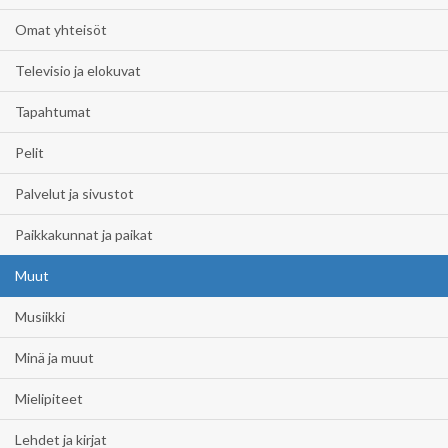
Omat yhteisöt
Televisio ja elokuvat
Tapahtumat
Pelit
Palvelut ja sivustot
Paikkakunnat ja paikat
Muut
Musiikki
Minä ja muut
Mielipiteet
Lehdet ja kirjat