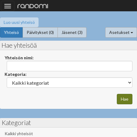
Toggle
navigation
Luo uusi yhteisö
Yhteisö
Päivitykset (0)
Jäsenet (3)
Asetukset
Hae yhteisöä
Yhteisön nimi:
Kategoria:
Kategoriat
Kaikki yhteisöt