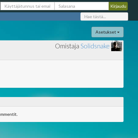
Asetukset
Omistaja
Solidsnake
ommentit.