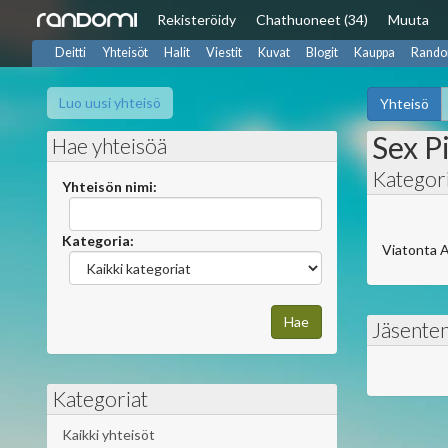
Rekisteröidy
Chat
huoneet (34)
Muuta
Deitti
Yhteisöt
Halit
Viestit
Kuvat
Blogit
Kauppa
Rando
Luo uusi yhteisö
Yhteisö
Sex Pi
Hae yhteisöä
Kategori
Yhteisön nimi:
Kategoria:
Viatonta A
Jäsente
Kategoriat
Kaikki yhteisöt