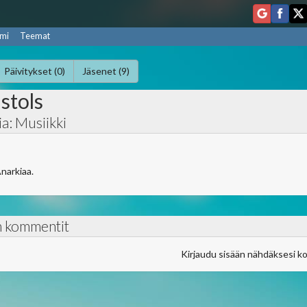
mi
Teemat
Päivitykset (0)
Jäsenet (9)
stols
a: Musiikki
narkiaa.
n kommentit
Kirjaudu sisään nähdäksesi k