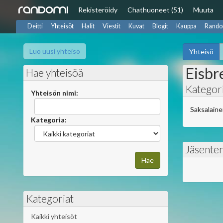
Rekisteröidy
Chat
huoneet (51)
Muuta
Deitti
Yhteisöt
Halit
Viestit
Kuvat
Blogit
Kauppa
Rando
Luo uusi yhteisö
Yhteisö
Eisbr
Hae yhteisöä
Kategori
Yhteisön nimi:
Saksalaine
Kategoria:
Jäsente
Kategoriat
Kaikki yhteisöt