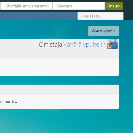
Asetukset
Omistaja
Vähä-älypuhelin
ommentit.