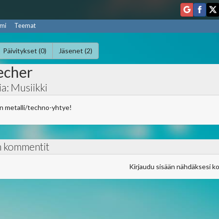
mi
Teemat
Päivitykset (0)
Jäsenet (2)
echer
a: Musiikki
n metalli/techno-yhtye!
n kommentit
Kirjaudu sisään nähdäksesi k