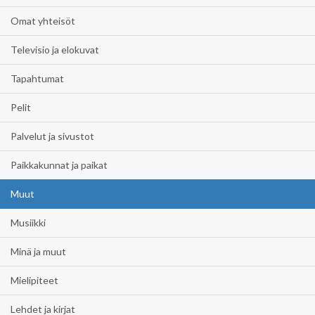
Omat yhteisöt
Televisio ja elokuvat
Tapahtumat
Pelit
Palvelut ja sivustot
Paikkakunnat ja paikat
Muut
Musiikki
Minä ja muut
Mielipiteet
Lehdet ja kirjat