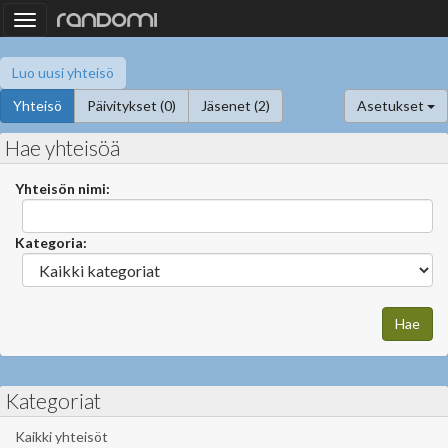
Toggle
navigation
Luo uusi yhteisö
Yhteisö
Päivitykset (0)
Jäsenet (2)
Asetukset
Hae yhteisöä
Yhteisön nimi:
Kategoria:
Kategoriat
Kaikki yhteisöt