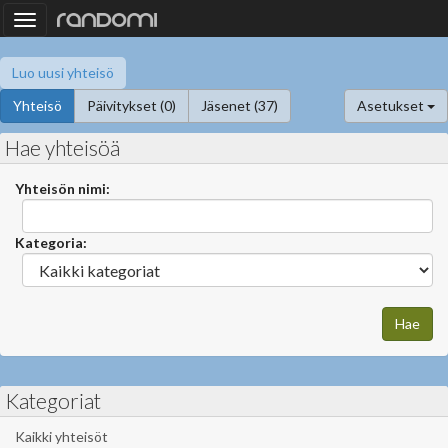
Toggle
navigation
Luo uusi yhteisö
Yhteisö
Päivitykset (0)
Jäsenet (37)
Asetukset
Hae yhteisöä
Yhteisön nimi:
Kategoria:
Kategoriat
Kaikki yhteisöt